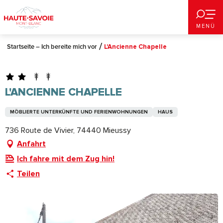
Aller
au
MENÜ
contenu
principal
Startseite – Ich bereite mich vor
L'Ancienne Chapelle
L'ANCIENNE CHAPELLE
MÖBLIERTE UNTERKÜNFTE UND FERIENWOHNUNGEN
HAUS
736 Route de Vivier, 74440 Mieussy
Anfahrt
Ich fahre mit dem Zug hin!
Teilen