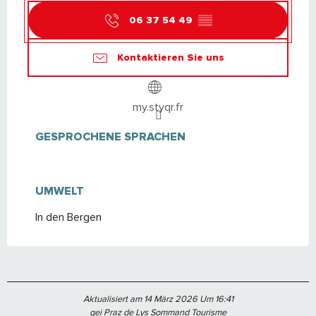
06 37 54 49
▒▒
Kontaktieren Sie uns
my.styqr.fr
GESPROCHENE SPRACHEN
GESPROCHENE SPRACHEN
UMWELT
UMWELT
In den Bergen
Aktualisiert am 14 März 2026 Um 16:41
gei Praz de Lys Sommand Tourisme