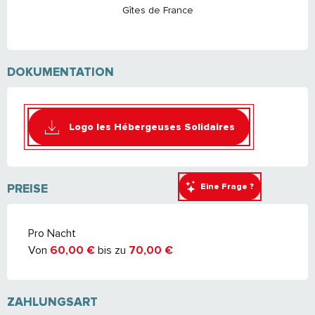
Gîtes de France
DOKUMENTATION
Logo les Hébergeuses Solidaires
Eine Frage ?
PREISE
PREISE 2026
Pro Nacht
Von
60,00 €
bis zu
70,00 €
ZAHLUNGSART