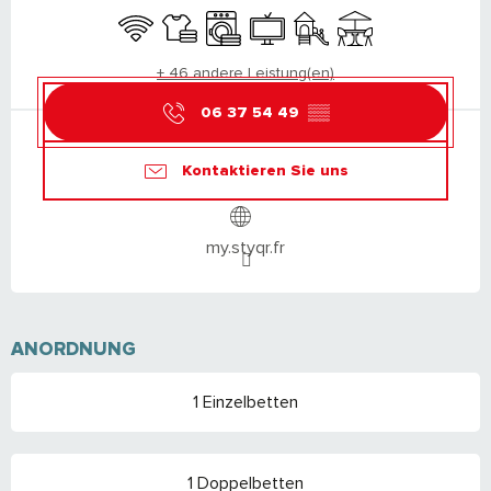
Wi-Fi
Bettwäsche und Laken
Waschmaschine
Fernsehen
Spiele für Kinder / Spielpla
Terrasse
+ 46 andere Leistung(en)
06 37 54 49
▒▒
Kontaktieren Sie uns
my.styqr.fr
ANORDNUNG
1 Einzelbetten
1 Doppelbetten