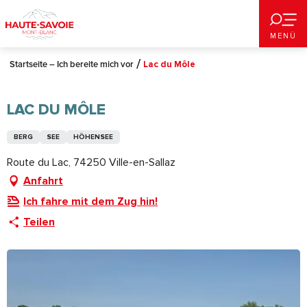
Aller
au
MENÜ
contenu
principal
Startseite – Ich bereite mich vor
Lac du Môle
LAC DU MÔLE
BERG
SEE
HÖHENSEE
Route du Lac, 74250 Ville-en-Sallaz
Anfahrt
Ich fahre mit dem Zug hin!
Teilen