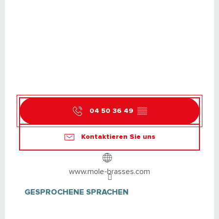
04 50 36 49
▒▒
Kontaktieren Sie uns
www.mole-brasses.com
GESPROCHENE SPRACHEN
GESPROCHENE SPRACHEN