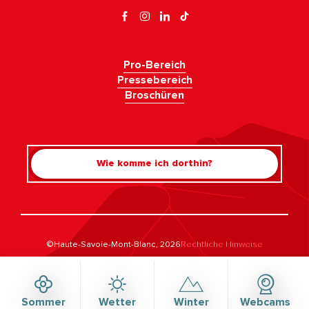
Pro-Bereich
Pressebereich
Broschüren
Wie komme ich dorthin?
Rechercher
©Haute-Savoie-Mont-Blanc, 2026
Rechtliche Hinweise
Datenschutzrichtlinie
Umgang mit der Zustimmung
Barrierefreiheit: nicht konform
Sitemap
Sommer
Wetter
Winter
Webcams