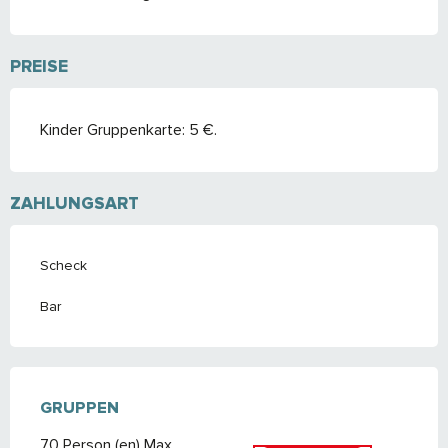
PREISE
Kinder Gruppenkarte: 5 €.
ZAHLUNGSART
Scheck
Bar
GRUPPEN
GRUPPEN
70 Person (en) Max