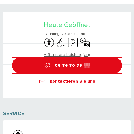
ÖFFNUNGSZEITEN & KONTAKTDATEN
Heute Geöffnet
Öffnungszeiten ansehen
Zugänglichkeit
Zugang für Behinderte
Parkplatz
Nur mit Reservierung
+ 6 andere Leistung(en)
06 86 80 75
▒▒
Kontaktieren Sie uns
SERVICE