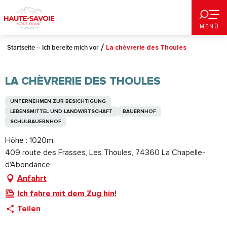
Aller
au
MENÜ
contenu
principal
Startseite – Ich bereite mich vor
La chèvrerie des Thoules
LA CHÈVRERIE DES THOULES
UNTERNEHMEN ZUR BESICHTIGUNG
LEBENSMITTEL UND LANDWIRTSCHAFT
BAUERNHOF
SCHULBAUERNHOF
Höhe : 1020m
409 route des Frasses, Les Thoules, 74360 La Chapelle-
d'Abondance
Anfahrt
Ich fahre mit dem Zug hin!
Teilen