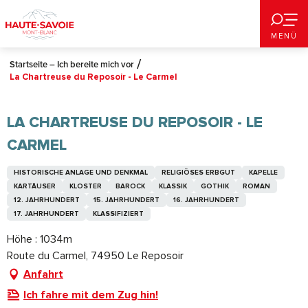
Aller
au
MENÜ
contenu
principal
Startseite – Ich bereite mich vor
La Chartreuse du Reposoir - Le Carmel
LA CHARTREUSE DU REPOSOIR - LE
CARMEL
HISTORISCHE ANLAGE UND DENKMAL
RELIGIÖSES ERBGUT
KAPELLE
KARTÄUSER
KLOSTER
BAROCK
KLASSIK
GOTHIK
ROMAN
12. JAHRHUNDERT
15. JAHRHUNDERT
16. JAHRHUNDERT
17. JAHRHUNDERT
KLASSIFIZIERT
Höhe : 1034m
Route du Carmel, 74950 Le Reposoir
Anfahrt
Ich fahre mit dem Zug hin!