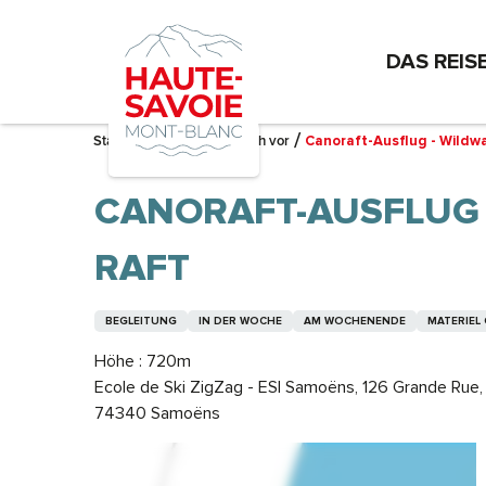
Aller
au
DAS REIS
contenu
principal
Startseite – Ich bereite mich vor
Canoraft-Ausflug - Wildw
CANORAFT-AUSFLUG 
AFT
BEGLEITUNG
IN DER WOCHE
AM WOCHENENDE
MATERIEL 
Höhe : 720m
Ecole de Ski ZigZag - ESI Samoëns, 126 Grande Rue,
74340 Samoëns