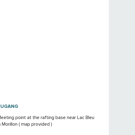
ZUGANG
ZUGANG
eeting point at the rafting base near Lac Bleu
n Morillon ( map provided )