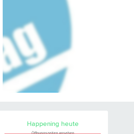
ÖFFNUNGSZEITEN &
Happening heute
Öffnungszeiten ansehen