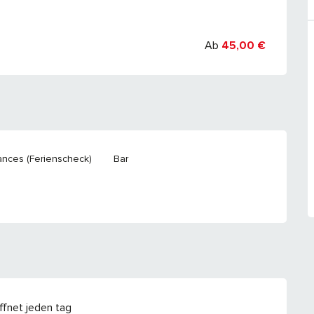
6
Ab
45,00 €
nces (Ferienscheck)
Bar
fnet jeden tag