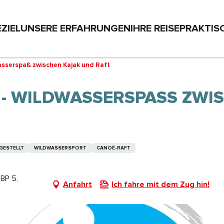
EZIEL
UNSERE ERFAHRUNGEN
IHRE REISE
PRAKTIS
asserspaß zwischen Kajak und Raft
- WILDWASSERSPASS ZWISC
GESTELLT
WILDWASSERSPORT
CANOË-RAFT
 BP 5,
Anfahrt
Ich fahre mit dem Zug hin!