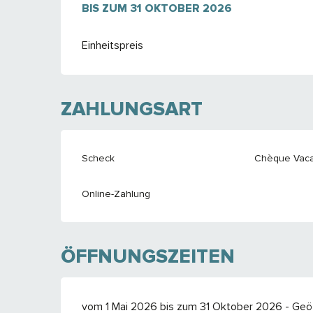
AB
BIS ZUM
1 MAI 2026
31 OKTOBER 2026
BIS ZUM
31 OKTOBER 202
Einheitspreis
ZAHLUNGSART
Scheck
Chèque Vaca
Online-Zahlung
ÖFFNUNGSZEITEN
vom 1 Mai 2026 bis zum 31 Oktober 2026 - Geöf