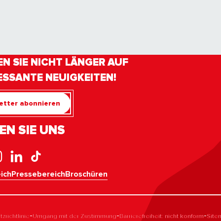
N SIE NICHT LÄNGER AUF
ESSANTE NEUIGKEITEN!
etter abonnieren
EN SIE UNS
ich
Pressebereich
Broschüren
-
-
-
zrichtlinie
Umgang mit der Zustimmung
Barrierefreiheit: nicht konform
Site