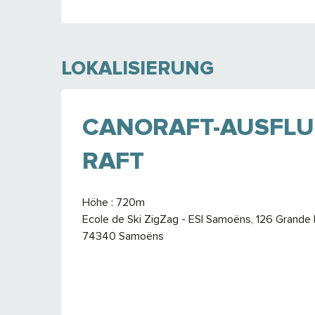
LOKALISIERUNG
CANORAFT-AUSFLUG
AFT
Höhe : 720m
Ecole de Ski ZigZag - ESI Samoëns, 126 Grande 
74340 Samoëns