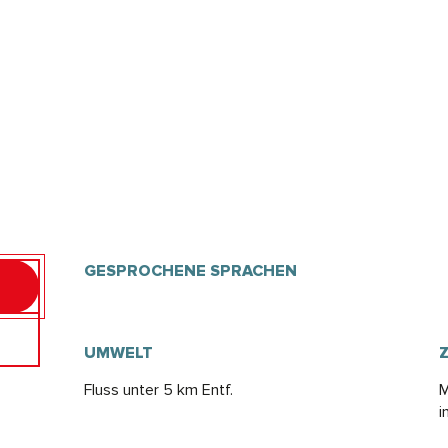
GESPROCHENE SPRACHEN
GESPROCHENE SPRACHEN
UMWELT
UMWELT
Fluss unter 5 km Entf.
M
i