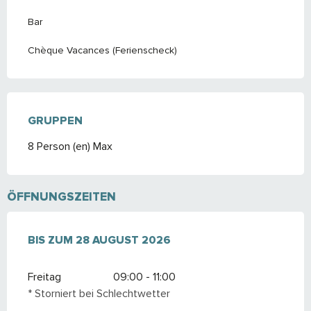
Bar
Chèque Vacances (Ferienscheck)
GRUPPEN
GRUPPEN
8 Person (en) Max
ÖFFNUNGSZEITEN
VOM
BIS ZUM
10 JULI 2026
28 AUGUST 2026
BIS ZUM
28 AUGUST 2026
Freitag
09:00 - 11:00
* Storniert bei Schlechtwetter