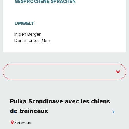
GESPROCHENE SPRACHEN
GESPROCHENE SPRACHEN
UMWELT
UMWELT
In den Bergen
Dorf in unter 2 km
Pulka Scandinave avec les chiens
de traîneaux
Bellevaux