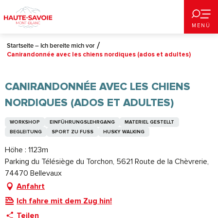
Aller
au
MENÜ
contenu
principal
Startseite – Ich bereite mich vor
Canirandonnée avec les chiens nordiques (ados et adultes)
CANIRANDONNÉE AVEC LES CHIENS
NORDIQUES (ADOS ET ADULTES)
WORKSHOP
EINFÜHRUNGSLEHRGANG
MATERIEL GESTELLT
BEGLEITUNG
SPORT ZU FUSS
HUSKY WALKING
Höhe : 1123m
Parking du Télésiège du Torchon, 5621 Route de la Chèvrerie,
74470 Bellevaux
Anfahrt
Ich fahre mit dem Zug hin!
Teilen