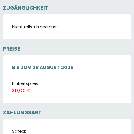
ZUGÄNGLICHKEIT
Nicht rollstuhlgeeignet
PREISE
AB
BIS ZUM
10 JULI 2026
28 AUGUST 2026
BIS ZUM
28 AUGUST 2026
Einheitspreis
30,00 €
ZAHLUNGSART
Scheck