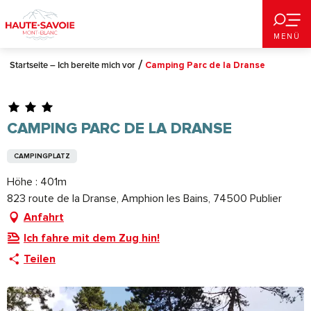
Aller
au
MENÜ
contenu
principal
Startseite – Ich bereite mich vor
Camping Parc de la Dranse
CAMPING PARC DE LA DRANSE
CAMPINGPLATZ
Höhe : 401m
823 route de la Dranse, Amphion les Bains, 74500 Publier
Anfahrt
Ich fahre mit dem Zug hin!
Teilen