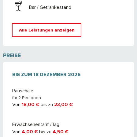
Bar / Getränkestand
Alle Leistungen anzeigen
PREISE
AB
BIS ZUM
9 FEBRUAR 2026
18 DEZEMBER 2026
BIS ZUM
18 DEZEMBER 2026
Pauschale
für 2 Personen
Von
18,00 €
bis zu
23,00 €
Erwachsenentarif /Tag
Von
4,00 €
bis zu
4,50 €