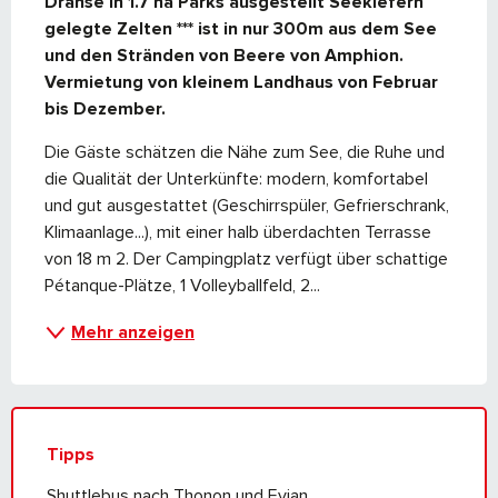
Dranse in 1.7 ha Parks ausgestellt Seekiefern 
gelegte Zelten *** ist in nur 300m aus dem See 
und den Stränden von Beere von Amphion. 
Vermietung von kleinem Landhaus von Februar 
bis Dezember.
Die Gäste schätzen die Nähe zum See, die Ruhe und 
die Qualität der Unterkünfte: modern, komfortabel 
und gut ausgestattet (Geschirrspüler, Gefrierschrank, 
Klimaanlage...), mit einer halb überdachten Terrasse 
von 18 m 2. Der Campingplatz verfügt über schattige 
Pétanque-Plätze, 1 Volleyballfeld, 2...
Mehr anzeigen
Tipps
Shuttlebus nach Thonon und Evian.