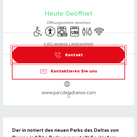
ÖFFNUNGSZEITEN & KONTAKTDATEN
Heute Geöffnet
Öffnungszeiten ansehen
Zugang für Behinderte
Zugänglichkeit
Waschmaschine
Geschirrspülmaschine
Toiletten
Wi-Fi
+ 60 andere Leistung(en)
Kontakt
Kontaktieren Sie uns
www.parcdeladranse.com
BESCHREIBUNG
Der in notiert des neuen Parks des Deltas von 