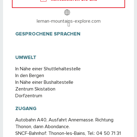
leman-mountains-explore.com
GESPROCHENE SPRACHEN
GESPROCHENE SPRACHEN
UMWELT
UMWELT
In Nähe einer Shuttlehaltestelle
In den Bergen
In Nähe einer Bushaltestelle
Zentrum Skistation
Dorfzentrum
ZUGANG
ZUGANG
Autobahn A40, Ausfahrt Annemasse. Richtung
Thonon, dann Abondance.
SNCF-Bahnhof: Thonon-les-Bains, Tel.: 04 50 71 31