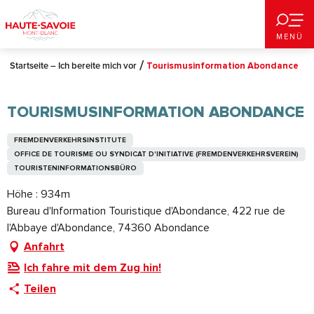
Aller
au
MENÜ
contenu
principal
Startseite – Ich bereite mich vor
Tourismusinformation Abondance
TOURISMUSINFORMATION ABONDANCE
FREMDENVERKEHRSINSTITUTE
OFFICE DE TOURISME OU SYNDICAT D'INITIATIVE (FREMDENVERKEHRSVEREIN)
TOURISTENINFORMATIONSBÜRO
Höhe : 934m
Bureau d'Information Touristique d'Abondance, 422 rue de
l'Abbaye d'Abondance, 74360 Abondance
Anfahrt
Ich fahre mit dem Zug hin!
Teilen