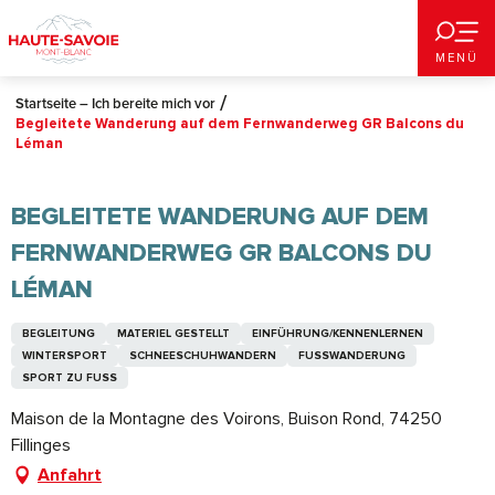
Aller
au
MENÜ
contenu
principal
Startseite – Ich bereite mich vor
Begleitete Wanderung auf dem Fernwanderweg GR Balcons du
Léman
BEGLEITETE WANDERUNG AUF DEM
FERNWANDERWEG GR BALCONS DU
LÉMAN
BEGLEITUNG
MATERIEL GESTELLT
EINFÜHRUNG/KENNENLERNEN
WINTERSPORT
SCHNEESCHUHWANDERN
FUSSWANDERUNG
SPORT ZU FUSS
Maison de la Montagne des Voirons, Buison Rond, 74250
Fillinges
Anfahrt