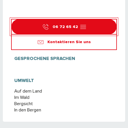
06 72 65 42
▒▒
Kontaktieren Sie uns
GESPROCHENE SPRACHEN
GESPROCHENE SPRACHEN
UMWELT
UMWELT
Auf dem Land
Im Wald
Bergsicht
In den Bergen