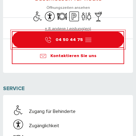
Öffnungszeiten ansehen
Zugang für Behinderte
Zugänglichkeit
Restaurant
Parkplatz
Toiletten
Bar / Getränkestand
+ 8 andere Leistung(en)
04 50 44 75
▒▒
Kontaktieren Sie uns
SERVICE
Zugang für Behinderte
Zugänglichkeit