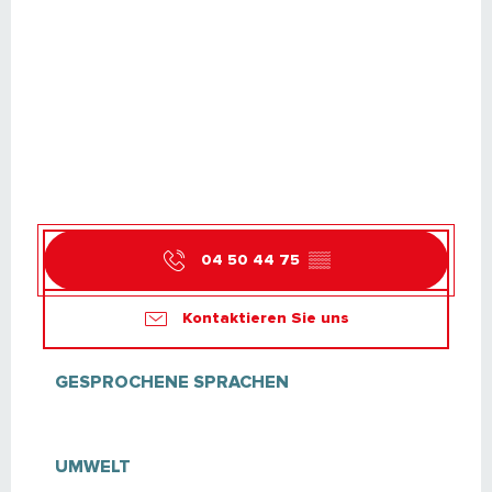
04 50 44 75
▒▒
Kontaktieren Sie uns
GESPROCHENE SPRACHEN
GESPROCHENE SPRACHEN
UMWELT
UMWELT