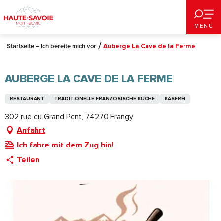
Aller
au
MENÜ
contenu
principal
Startseite – Ich bereite mich vor
Auberge La Cave de la Ferme
AUBERGE LA CAVE DE LA FERME
RESTAURANT
TRADITIONELLE FRANZÖSISCHE KÜCHE
KÄSEREI
302 rue du Grand Pont, 74270 Frangy
Anfahrt
Ich fahre mit dem Zug hin!
Teilen