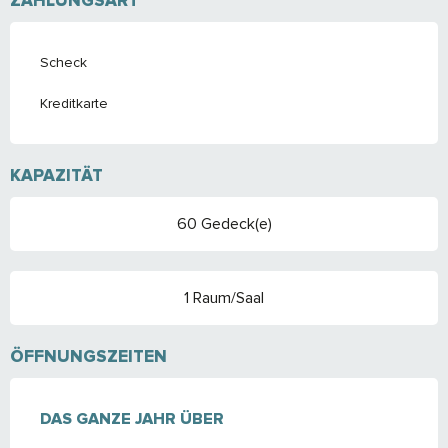
ZAHLUNGSART
Scheck
Kreditkarte
KAPAZITÄT
60 Gedeck(e)
1 Raum/Saal
ÖFFNUNGSZEITEN
DAS GANZE JAHR ÜBER
DAS GANZE JAHR ÜBER